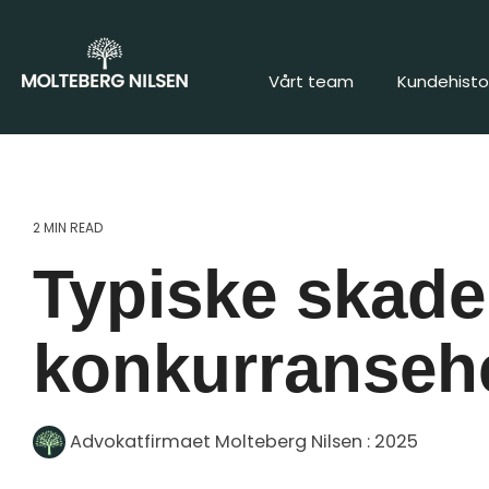
Vårt team
Kundehistor
2 MIN READ
Typiske skade
konkurranseh
Advokatfirmaet Molteberg Nilsen
:
2025