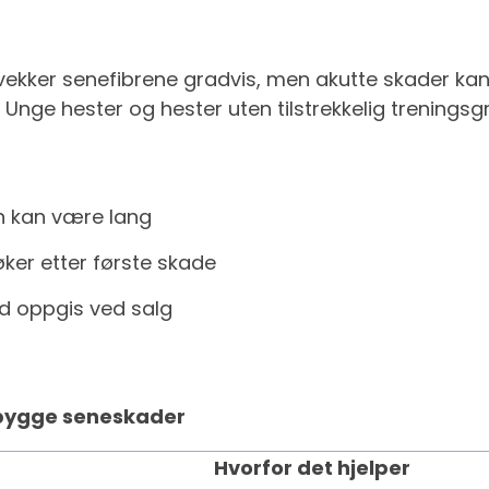
svekker senefibrene gradvis, men akutte skader k
r. Unge hester og hester uten tilstrekkelig treningsg
n kan være lang
 øker etter første skade
tid oppgis ved salg
rebygge seneskader
Hvorfor det hjelper