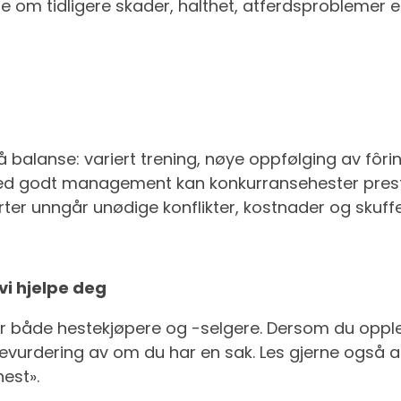
e om tidligere skader, halthet, atferdsproblemer el
 balanse: variert trening, nøye oppfølging av fôri
Med godt management kan konkurransehester prest
er unngår unødige konflikter, kostnader og skuffe
 vi hjelpe deg
for både hestekjøpere og -selgere. Dersom du opple
stevurdering av om du har en sak. Les gjerne også a
hest».