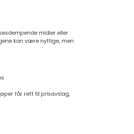
lsesdempende midler eller
ngene kan være nyttige, men
es
er får rett til prisavslag,