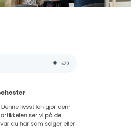
4
:
20
sehester
 Denne livsstilen gjør dem
rtikkelen ser vi på de
var du har som selger eller