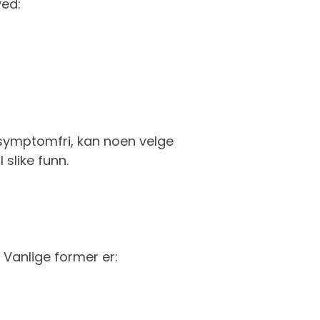
ved:
symptomfri, kan noen velge
 slike funn.
. Vanlige former er: