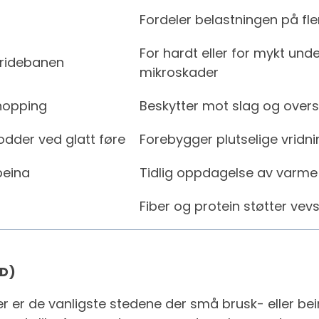
Fordeler belastningen på fle
For hardt eller for mykt unde
 ridebanen
mikroskader
hopping
Beskytter mot slag og overs
odder ved glatt føre
Forebygger plutselige vridni
beina
Tidlig oppdagelse av varme 
Fiber og protein støtter vev
CD)
 er de vanligste stedene der små brusk- eller be