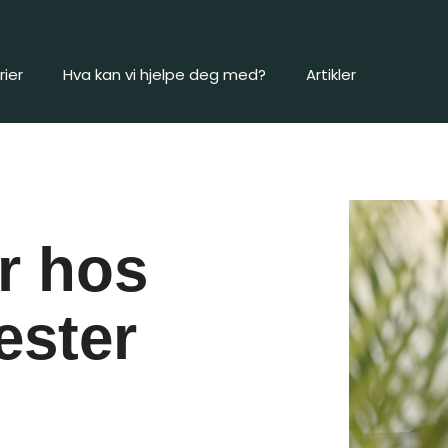
ier
Hva kan vi hjelpe deg med?
Artikler
r hos
ester