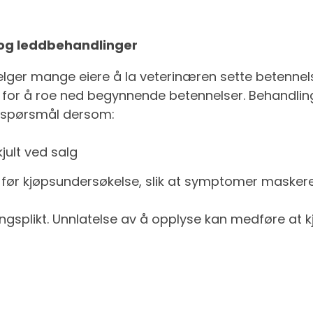
og leddbehandlinger
elger mange eiere å la veterinæren sette betenne
g for å roe ned begynnende betennelser. Behandli
ke spørsmål dersom:
jult ved salg
t før kjøpsundersøkelse, slik at symptomer masker
splikt. Unnlatelse av å opplyse kan medføre at kjøp