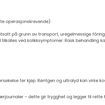
fte operasjonskrevende)
tsatt på grunn av transport, uregelmessige fôring
id tilkalles ved kolikksymptomer. Rask behandling 
rsøkelse før kjøp. Røntgen og ultralyd kan virke k
rjournaler – dette gir trygghet og legger til rette 