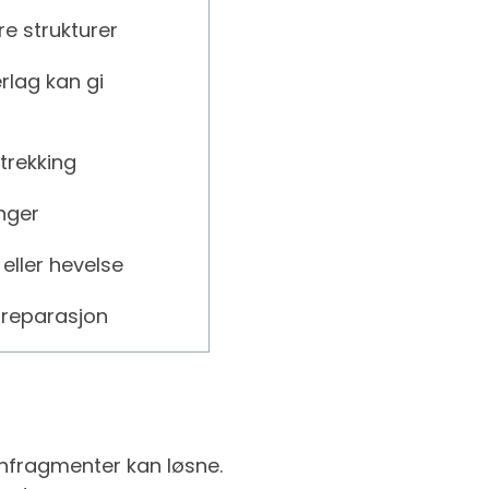
re strukturer
rlag kan gi
trekking
nger
eller hevelse
sreparasjon
infragmenter kan løsne.