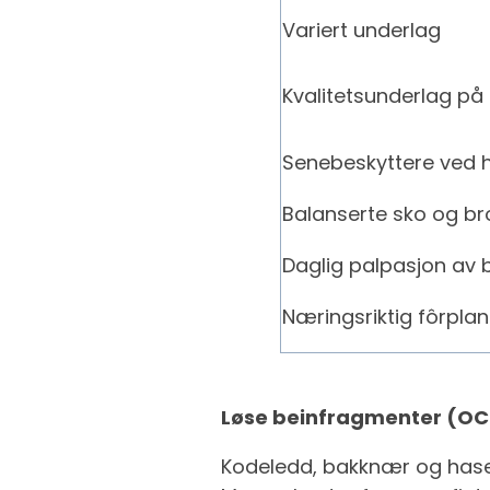
Variert underlag
Kvalitetsunderlag på
Senebeskyttere ved 
Balanserte sko og br
Daglig palpasjon av 
Næringsriktig fôrplan
Løse beinfragmenter (O
Kodeledd, bakknær og haser